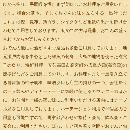
びから拘り、手間暇を惜しまず美味しいお料理をご用意いたし
ます。和食の基本、そしておでんの味を左右する「出汁（だ
し）」は鰹、昆布、鶏ガラ、シイタケなど複数の出汁を掛け合
わせてご用意しております。 初めての方は是非、おでんの盛り
合わせからお楽しみください。
おでんの他にお酒がすすむ逸品も多数ご用意しております。地
元瀬戸内海を中心とした鮮魚の刺身、広島の地物を使った煮穴
子の炙り、海鮮料理、安芸高田市高宮町の広島赤鶏(高宮鶏)の
唐揚げなどをご用意しております。お料理をより一層引き立て
る自家製の柚子胡椒、味噌ダレも店主の拘りの一つ。会社帰り
の一人飲みやディナーデートに気軽に使えるカウンターのほか
に、お仲間と一緒の夜ご飯にご利用いただける店内にはテーブ
ル席をご用意しております。パーテーション利用で半個室のご
用意も可能ですので、両家顔合わせや接待・会食、飲み会・ご
宴会にご利用ください。ほっこりと落ち着く空間でおでんと旬