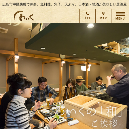
広島市中区袋町で刺身、魚料理、穴子、天ぷら、日本酒・地酒が美味しい居酒屋
TEL
MAP
MENU