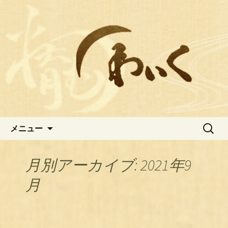
おでん居酒屋わいくの最新情報
広島中区おでんが人気の居酒屋
【わいく】のブログ
コンテンツへ移動
検
メニュー
索:
月別アーカイブ: 2021年9
月