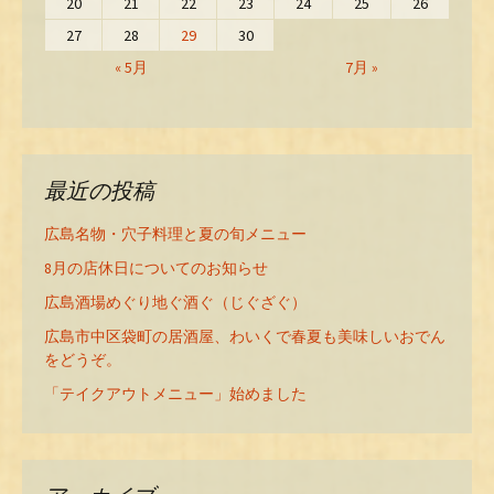
20
21
22
23
24
25
26
27
28
29
30
« 5月
7月 »
最近の投稿
広島名物・穴子料理と夏の旬メニュー
8月の店休日についてのお知らせ
広島酒場めぐり地ぐ酒ぐ（じぐざぐ）
広島市中区袋町の居酒屋、わいくで春夏も美味しいおでん
をどうぞ。
「テイクアウトメニュー」始めました