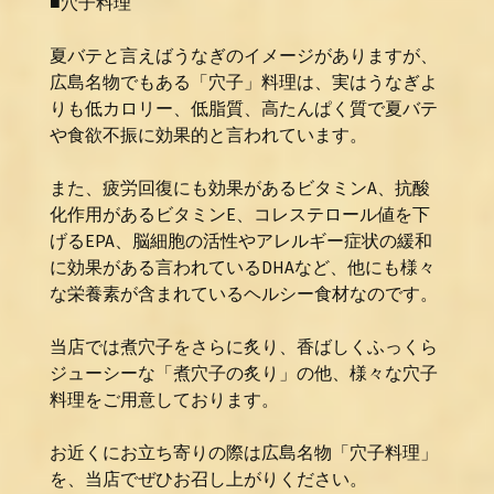
■穴子料理
夏バテと言えばうなぎのイメージがありますが、
広島名物でもある「穴子」料理は、実はうなぎよ
りも低カロリー、低脂質、高たんぱく質で夏バテ
や食欲不振に効果的と言われています。
また、疲労回復にも効果があるビタミンA、抗酸
化作用があるビタミンE、コレステロール値を下
げるEPA、脳細胞の活性やアレルギー症状の緩和
に効果がある言われているDHAなど、他にも様々
な栄養素が含まれているヘルシー食材なのです。
当店では煮穴子をさらに炙り、香ばしくふっくら
ジューシーな「煮穴子の炙り」の他、様々な穴子
料理をご用意しております。
お近くにお立ち寄りの際は広島名物「穴子料理」
を、当店でぜひお召し上がりください。