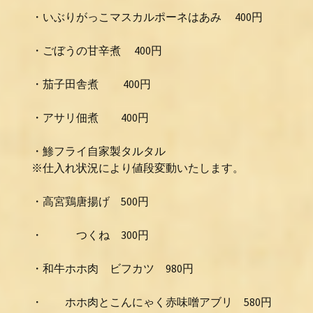
・いぶりがっこマスカルポーネはあみ 400円
・ごぼうの甘辛煮 400円
・茄子田舎煮 400円
・アサリ佃煮 400円
・鯵フライ自家製タルタル
※仕入れ状況により値段変動いたします。
・高宮鶏唐揚げ 500円
・ つくね 300円
・和牛ホホ肉 ビフカツ 980円
・ ホホ肉とこんにゃく赤味噌アブリ 580円