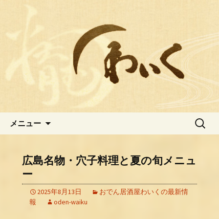
おでん居酒屋わいくの最新情報
広島中区おでんが人気の居酒屋
【わいく】のブログ
コンテンツへ移動
検
メニュー
索:
広島名物・穴子料理と夏の旬メニュ
ー
2025年8月13日
おでん居酒屋わいくの最新情
報
oden-waiku