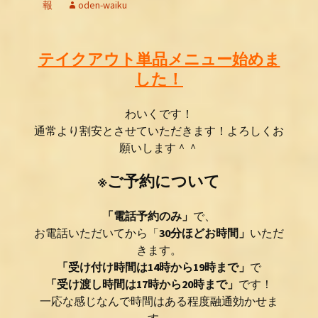
報
oden-waiku
テイクアウト単品メニュー始めま
した！
わ
いく
です！
通常より割安とさせていただきます！よろしくお
願いします＾＾
※ご予約について
「電話予約のみ」
で、
お電話いただいてから「
30分ほどお時間」
いただ
きます。
「受け付け時間は14時から19時まで」
で
「受け渡し時間は17時から20時まで」
です！
一応な感じなんで時間はある程度融通効かせま
す。