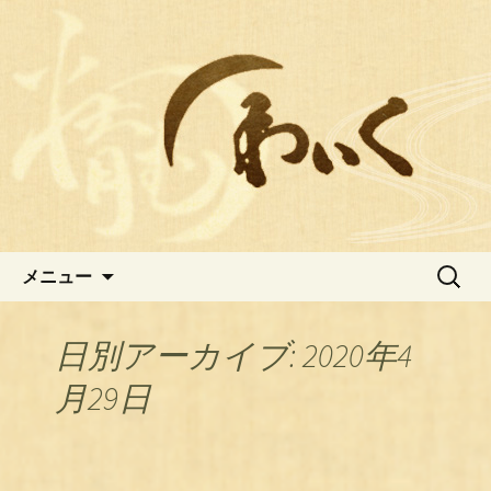
おでん居酒屋わいくの最新情報
広島中区おでんが人気の居酒屋
【わいく】のブログ
コンテンツへ移動
検
メニュー
索:
日別アーカイブ: 2020年4
月29日