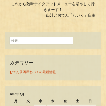
これから随時テイクアウトメニューを増やして行
きまーす！
出汁とおでん「わいく」店主
検索:
カテゴリー
おでん居酒屋わいくの最新情報
2020年4月
月
火
水
木
金
土
日