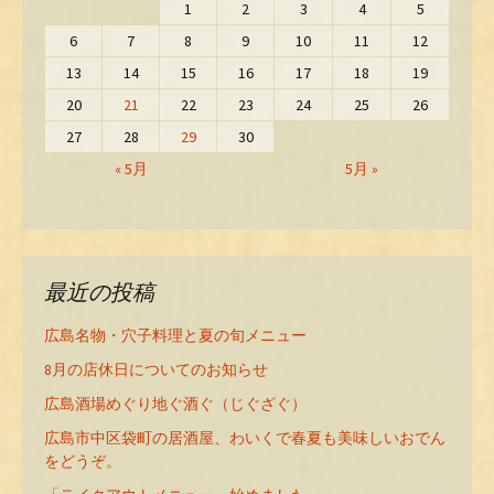
1
2
3
4
5
6
7
8
9
10
11
12
13
14
15
16
17
18
19
20
21
22
23
24
25
26
27
28
29
30
« 5月
5月 »
最近の投稿
広島名物・穴子料理と夏の旬メニュー
8月の店休日についてのお知らせ
広島酒場めぐり地ぐ酒ぐ（じぐざぐ）
広島市中区袋町の居酒屋、わいくで春夏も美味しいおでん
をどうぞ。