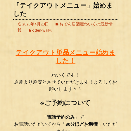
「テイクアウトメニュー」始めま
した
2020年4月29日
おでん居酒屋わいくの最新情
報
oden-waiku
テイクアウト単品メニュー始めま
した！
わ
いく
です！
通常より割安とさせていただきます！よろしくお
願いします＾＾
※ご予約について
「電話予約のみ」
で、
お電話いただいてから「
30分ほどお時間」
いただ