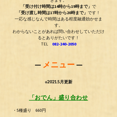
きます。
「受け付け時間は14時から19時まで」
で
「受け渡し時間は17時から20時まで」
です！
一応な感じなんで時間はある程度融通効かせま
す。
わ
からないことがあれば問い合
わ
せしていただけ
るとありがたいです！
TEL
082-240-2050
—
メニュー
—
※2021.5月更新
「おでん」盛り合わせ
・5種盛り 660円