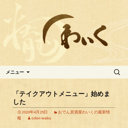
おでん居酒屋わいくの最新情報
広島中区おでんが人気の居酒屋
【わいく】のブログ
コンテンツへ移動
検
メニュー
索:
「テイクアウトメニュー」始めま
した
2020年4月29日
おでん居酒屋わいくの最新情
報
oden-waiku