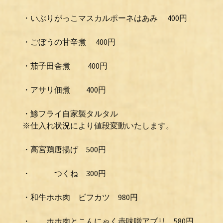
・いぶりがっこマスカルポーネはあみ 400円
・ごぼうの甘辛煮 400円
・茄子田舎煮 400円
・アサリ佃煮 400円
・鯵フライ自家製タルタル
※仕入れ状況により値段変動いたします。
・高宮鶏唐揚げ 500円
・ つくね 300円
・和牛ホホ肉 ビフカツ 980円
・ ホホ肉とこんにゃく赤味噌アブリ 580円