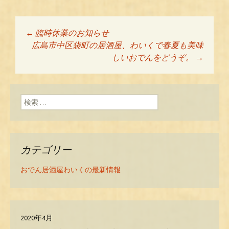
←
臨時休業のお知らせ
投稿ナビゲーショ
広島市中区袋町の居酒屋、わいくで春夏も美味
しいおでんをどうぞ。
→
ン
検索:
カテゴリー
おでん居酒屋わいくの最新情報
2020年4月