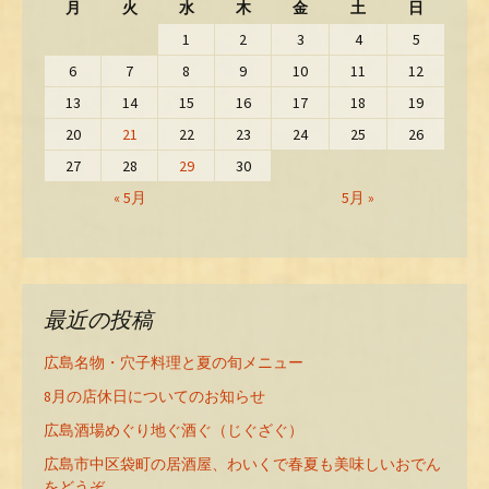
月
火
水
木
金
土
日
1
2
3
4
5
6
7
8
9
10
11
12
13
14
15
16
17
18
19
20
21
22
23
24
25
26
27
28
29
30
« 5月
5月 »
最近の投稿
広島名物・穴子料理と夏の旬メニュー
8月の店休日についてのお知らせ
広島酒場めぐり地ぐ酒ぐ（じぐざぐ）
広島市中区袋町の居酒屋、わいくで春夏も美味しいおでん
をどうぞ。